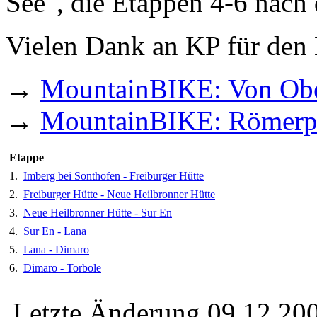
See", die Etappen 4-6 nach
Vielen Dank an KP für den 
→
MountainBIKE: Von Obe
→
MountainBIKE: Römerp
Etappe
1.
Imberg bei Sonthofen - Freiburger Hütte
2.
Freiburger Hütte - Neue Heilbronner Hütte
3.
Neue Heilbronner Hütte - Sur En
4.
Sur En - Lana
5.
Lana - Dimaro
6.
Dimaro - Torbole
Letzte Änderung 09.12.2007