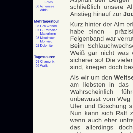
Fotos
schließlich unsere 
00 Achensee
Adria
Anstieg hinauf zur
Jo
Mehrtagestour
Kurz hinter der Alm er
08 Großvened.
habe einen - präzis
07 G. Paradiso
Matterhorn
Felgenband war verrut
03 Mittelmeer
Monviso
Beim Schlauchwechsel
02 Dolomiten
Weiß gar nicht was d
Tagestouren
sicherer so! Die viele
09 Chamonix
sind, kriegen doch be
09 Wallis
Als wir um den
Weits
am liebsten in das 
Wahrscheinlich fü
unbewusst vom Weg a
Ufer und Böschung si
Nun kann sich Ralf z
wenn auch eher unfrei
das allerdings doc