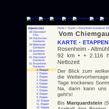
Alpencross
Home
»
Touren
»
Rosenheim-Gardasee 20
Vom Chiemgau
06 Oberstdorf
Chur
04 Holzkirchen
KARTE
ETAPPEN
Gardasee
•
04 Mittenwald
Rosenheim - Altmüh
Gardasee
03 Sonthofen
Gardasee
92 km • + 2.116 h
01 Oberstdorf
Gardasee
Nettozeit
01 Rosenheim
Gardasee
Der Blick zum wolken
1. Etappe
2. Etappe
die Wettervorhersage
3. Etappe
4. Etappe
Tage trockenes Somme
5. Etappe
6. Etappe
Na, dann kann uns j
7. Etappe
geht's!
8. Etappe
9. Etappe
10. Etappe
Bis
Marquardstein
(5
11. Etappe
12. Etappe
Asphalt den Bergen e