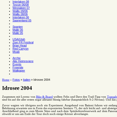
Interlaken 08
Tessin 06/08
Westalpen 07
Wallis 09/06
Wallis 08/06
Interlaken 06
Saanenland 05
Spanien
Malle 06
Malle 05
USA/Utah
Zion FR Festival
Brian Head
Red Canyon
Moab
Archiv
Alte Heimreviere
Events
Freeride
Wallpaper
Fotos
»
Italien
» Idrosee 2004
Home
»
Idrosee 2004
Zusammen mit Lorenz von
Bike & Board
wollten Felix und Dave den Trail-Tipp von
Transal
sind bis auf die aller ersten sogar allesamt flüssig fahrbar (hauptsächlich S-2-Niveau). Und 
Zuvor wagten wir übrigens noch ein Experiment. Ausgehend von Baitoni fuhren wir entlang 
Belohnung erwartete uns in Form des exponierten Sentiero 75, der sich leicht auf- und abstei
Anschließend ging es zum Monte Stino und nach dem Spitzkehrenfeuerwerk auf dem Panoramatr
obwohl er uns am Ende der Tour doch noch einige Körner abverlangte.