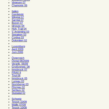
Vogesen 07
Chamonix 06
Italien
Gardasee
Wipptal 07
Sarntal 07
Bozen 07
Idrosee 04
Holy Trail 04
V. Argentina 03
Seealpen 03
Cortina 03
Dolomiten 02
Luxemburg
April 2009
Juni 2006
Österreich
Ötztal 08/2009
Vorarlb. 06/09
Großvened. 08
Innsbruck 07
FRAX II
Tirol 06
Innsbruck 05
Lungau 03
Nockberge 03
Pinzgau 02
Serfaus 02
Stubaital 02
Schweiz
Tessin 10/09
Wallis 07/09
Tessin 10/08