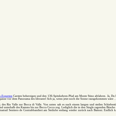
p-Experten
Carsten beherzigen und den 136-Spitzkehren-Pfad am Monte Stino abfahren. Ja, Du ha
das ganze vor dem Panorama des Idrosees! Ach ja, wenn jetzt noch die Sonne rausgekommen wäre ..
des Rio Valle zur Bocca di Valle. Von unten sah es nach einem langen und steilen Schiebestü
gend unterhalb des Kamms bis zur Bocca Cocca zog. Lediglich die in den Single ragenden Büsche s
ail Sentiero de Contrabbandieri am Steilufer entlang wieder zurück nach Baitoni. Endlich ka