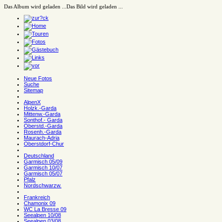
Das Album wird geladen ...
Das Bild wird geladen ...
Neue Fotos
Suche
Sitemap
AlpenX
Holzk.-Garda
Mittenw.-Garda
Sonthof.- Garda
Oberstd.-Garda
Rosenh.-Garda
Maurach-Adria
Oberstdorf-Chur
Deutschland
Garmisch 05/09
Garmisch 10/07
Garmisch 05/07
Pfalz
Nordschwarzw.
Frankreich
Chamonix 09
WC La Bresse 09
Seealpen 10/08
Seealpen 03/08