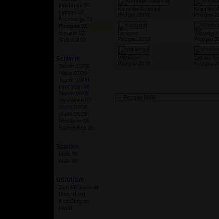
Innsbruck 05
Krimmler Achental
Krimmler 
Lungau 03
Pinzgau 2002
Pinzgau 2
Nockberge 03
Pinzgau 02
Serfaus 02
Leogang
Wildkogel
Pinzgau 2002
Pinzgau 2
Stubaital 02
Wildkogel
Zell am S
Schweiz
Pinzgau 2002
Pinzgau 2
Tessin 10/09
Wallis 07/09
Tessin 10/08
Interlaken 08
Tessin 06/08
Westalpen 07
Wallis 09/06
Wallis 08/06
Interlaken 06
Saanenland 05
Spanien
Malle 06
Malle 05
USA/Utah
Zion FR Festival
Brian Head
Red Canyon
Moab