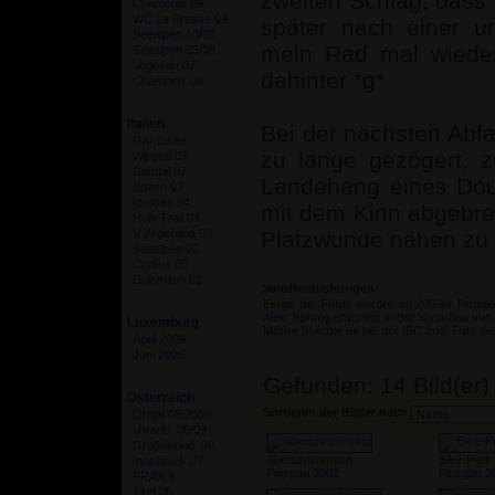
zweiten Schlag, dass 
Chamonix 09
WC La Bresse 09
später nach einer 
Seealpen 10/08
mein Rad mal wieder
Seealpen 03/08
Vogesen 07
dahinter *g*
Chamonix 06
Italien
Bei der nächsten Abfa
Gardasee
zu lange gezögert, 
Wipptal 07
Sarntal 07
Landehang eines Dou
Bozen 07
Idrosee 04
mit dem Kinn abgebrem
Holy Trail 04
V. Argentina 03
Platzwunde nähen zu 
Seealpen 03
Cortina 03
Dolomiten 02
Veröffentlichungen:
Einige der Fotos wurden im 2003er Prosp
Alex' Sprung
erschien in der Vorschau vo
Luxemburg
Motive
brachte es bei der IBC zum Foto de
April 2009
Juni 2006
Gefunden: 14 Bild(er) 
Österreich
Sortieren der Bilder nach
Ötztal 08/2009
Vorarlb. 06/09
Großvened. 08
Abendstimmung
Bike-Park
Innsbruck 07
Pinzgau 2002
Pinzgau 2
FRAX II
Tirol 06