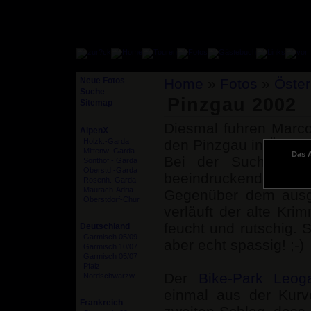
Neue Fotos
Home
»
Fotos
»
Öster
Suche
Pinzgau 2002
Sitemap
Diesmal fuhren Marc
AlpenX
Holzk.-Garda
den Pinzgau in Österr
Mittenw.-Garda
Das A
Bei der Suche nac
Sonthof.- Garda
Oberstd.-Garda
beeindruckenden Krimm
Rosenh.-Garda
Maurach-Adria
Gegenüber dem aus
Oberstdorf-Chur
verläuft der alte Kri
feucht und rutschig. 
Deutschland
Garmisch 05/09
aber echt spassig! ;-)
Garmisch 10/07
Garmisch 05/07
Pfalz
Der
Bike-Park Leog
Nordschwarzw.
einmal aus der Kur
Frankreich