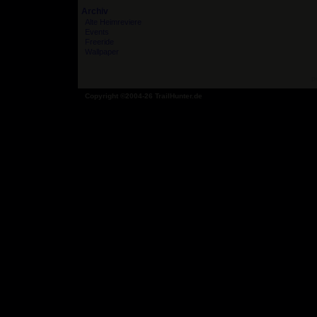
Archiv
Alte Heimreviere
Events
Freeride
Wallpaper
p
Copyright ©2004-26 TrailHunter.de