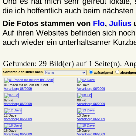
Und es hat mich sehr gefreut lokale,
die ich hoffentlich auch beim nächste
Die Fotos stammen von
Flo
,
Julius
u
Auf ihren Websites befinden sich no
auch wieder ein unterhaltsamer
Kurzbe
Gefunden: 29 Bild(er) auf 1 Seite(n). Ang
Sortieren der Bilder nach
aufsteigend
absteig
01 Posen mit neuem IBC Shirt
02 Dave
Vorarlberg 06/2009
Vorarlberg 06/2009
07 Flo
08 Flo
Vorarlberg 06/2009
Vorarlberg 06/2009
12 Dave
13 Dave
Vorarlberg 06/2009
Vorarlberg 06/2009
18 Dave
19 Dave
Vorarlberg 06/2009
Vorarlberg 06/2009