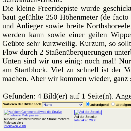
Die kleine Freeridepiste wurde geschickt
baut gefühlte 250 Höhenmeter (de facto
und Anlieger sowie breite Northshoreele
werden kann sowie einer geilen Wippe.
Geübte sehr kurzweilig. Kurzum, so sollt
Flow durch 2 Staßenüberquerungen unterb
Unten sind wir uns einig: noch mal! Nu
am Startblock. Viel zu schnell ist der
machen. Aber wir kommen wieder, ganz s
Gefunden: 4 Bild(er) auf 1 Seite(n). Angez
Sortieren der Bilder nach
aufsteigend
absteig
Auf der Strecke
Auf dem Gummentrail wird die Straße mehrere
Interlaken 2008
Male passiert
Interlaken 2008