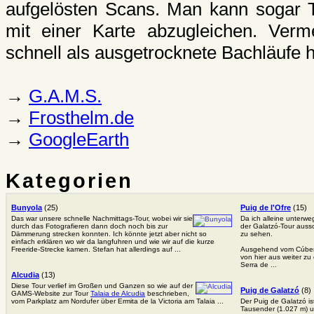
aufgelösten Scans. Man kann sogar T
mit einer Karte abzugleichen. Verme
schnell als ausgetrocknete Bachläufe 
→
G.A.M.S.
→
Frosthelm.de
→
GoogleEarth
Kategorien
Bunyola
(25)
Puig de l'Ofre
(15)
Das war unsere schnelle Nachmittags-Tour, wobei wir sie
Da ich alleine unterweg
durch das Fotografieren dann doch noch bis zur
der Galatzó-Tour aussc
Dämmerung strecken konnten. Ich könnte jetzt aber nicht so
zu sehen.
einfach erklären wo wir da langfuhren und wie wir auf die kurze
Freeride-Strecke kamen. Stefan hat allerdings auf ...
Ausgehend vom Cúber-S
von hier aus weiter z
Serra de ...
Alcudia
(13)
Diese Tour verlief im Großen und Ganzen so wie auf der
Puig de Galatzó
(8)
GAMS-Website zur Tour
Talaia de Alcudia
beschrieben,
vom Parkplatz am Nordufer über Ermita de la Victoria am Talaia ...
Der Puig de Galatzó is
Tausender (1.027 m) u