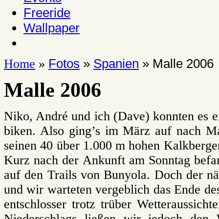
Freeride
Wallpaper
Fotos
»
Spanien
» Malle 2006
Home
»
Malle 2006
Niko, André und ich (Dave) konnten es e
biken. Also ging’s im März auf nach Ma
seinen 40 über 1.000 m hohen Kalkbergen.
Kurz nach der Ankunft am Sonntag befa
auf den Trails von Bunyola. Doch der n
und wir warteten vergeblich das Ende d
entschlosser trotz trüber Wetteraussich
Niederschlags ließen wir jedoch den 