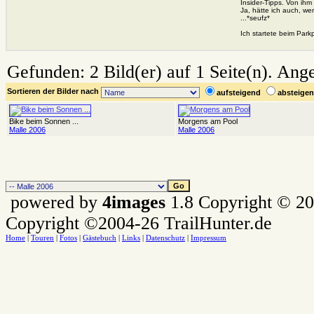
Insider-Tipps. Von ihm
Ja, hätte ich auch, we
...*seufz*
Ich startete beim Parkp
Gefunden: 2 Bild(er) auf 1 Seite(n). Angez
Sortieren der Bilder nach
aufsteigend
absteig
Bike beim Sonnen ...
Morgens am Pool
Malle 2006
Malle 2006
powered by
4images
1.8 Copyright © 2
Copyright ©2004-26 TrailHunter.de
Home
|
Touren
|
Fotos
|
Gästebuch
|
Links
|
Datenschutz
|
Impressum