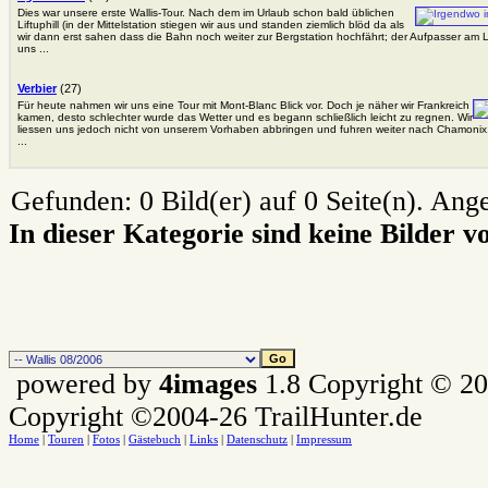
Dies war unsere erste Wallis-Tour. Nach dem im Urlaub schon bald üblichen
Liftuphill (in der Mittelstation stiegen wir aus und standen ziemlich blöd da als
wir dann erst sahen dass die Bahn noch weiter zur Bergstation hochfährt; der Aufpasser am Lif
uns ...
Verbier
(27)
Für heute nahmen wir uns eine Tour mit Mont-Blanc Blick vor. Doch je näher wir Frankreich
kamen, desto schlechter wurde das Wetter und es begann schließlich leicht zu regnen. Wir
liessen uns jedoch nicht von unserem Vorhaben abbringen und fuhren weiter nach Chamonix,
...
Gefunden: 0 Bild(er) auf 0 Seite(n). Angez
In dieser Kategorie sind keine Bilder 
powered by
4images
1.8 Copyright © 2
Copyright ©2004-26 TrailHunter.de
Home
|
Touren
|
Fotos
|
Gästebuch
|
Links
|
Datenschutz
|
Impressum