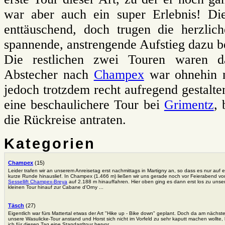
war aber auch ein super Erlebnis! Di
enttäuschend, doch trugen die herzli
spannende, anstrengende Aufstieg dazu b
Die restlichen zwei Touren waren da
Abstecher nach
Champex
war ohnehin n
jedoch trotzdem recht aufregend gestalt
eine beschaulichere Tour bei
Grimentz
, 
die Rückreise antraten.
Kategorien
Champex
(15)
Leider trafen wir an unserem Anreisetag erst nachmittags in Martigny an, so dass es nur auf 
kurze Runde hinauslief. In Champex (1.466 m) ließen wir uns gerade noch vor Feierabend v
Sessellift Champex-Breya
auf 2.188 m hinauffahren. Hier oben ging es dann erst los zu unse
kleinen Tour hinauf zur Cabane d'Orny ...
Täsch
(27)
Eigentlich war fürs Mattertal etwas der Art "Hike up - Bike down" geplant. Doch da am nächst
unsere Wasulicke-Tour anstand und Horst sich nicht im Vorfeld zu sehr kaputt machen wollte,
ich für diesen Tag eine Standardtour hervor.