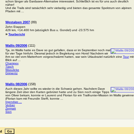
schon länger als Gardasee-Alternative interessiert. Schließlich ist es für uns auch deutlich
näher!
Und die Trails sind tatsächlich sehr vielseitig und bieten das gesamte Spektrum von alpinen
Pfaden mit ...
Westalpen 2007
(89)
Zehn Etappen
426 km, +14.400 hm (abzüglich Bus u. Gondel) und -23.575 hm
»
Tourbericht
Wallis 09/2006
(111)
Tja, im Wallis hatte es Dave so gut gefallen, dass er im September noch mal
für vier Tage hinfuhr. Diesmal jedoch in Begleitung von Horst! Nachdem wir
ihm so viel vom Matterhorn vorgeschwärmt hatten, war sein Urlaubsziel natürlich eine
Tour
mit
Blick auf ...
Champex
t
Täsch
Wasulicke
Grimentz
Wallis 08/2006
(158)
Auch dieses Jahr sollte es wieder in die Schweiz gehen. Nachdem Dave
längere Zeit über den Karten gebrütet hatte und zu Sion noch einige Tipps
von Oliver bekam, konnte er Laurent und Florian für ein Trailhunter-Mission im Wallis gewinne
(Florian kam mit Freundin Steffi, konnte ...
Irgendwo ...
Verbier
Zermatt
Sion
end