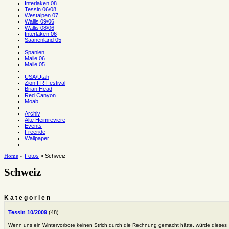
Interlaken 08
Tessin 06/08
Westalpen 07
Wallis 09/06
Wallis 08/06
Interlaken 06
Saanenland 05
Spanien
Malle 06
Malle 05
USA/Utah
Zion FR Festival
Brian Head
Red Canyon
Moab
Archiv
Alte Heimreviere
Events
Freeride
Wallpaper
Fotos
» Schweiz
Home
»
Schweiz
Kategorien
Tessin 10/2009
(48)
Wenn uns ein Wintervorbote keinen Strich durch die Rechnung gemacht hätte, würde dieses