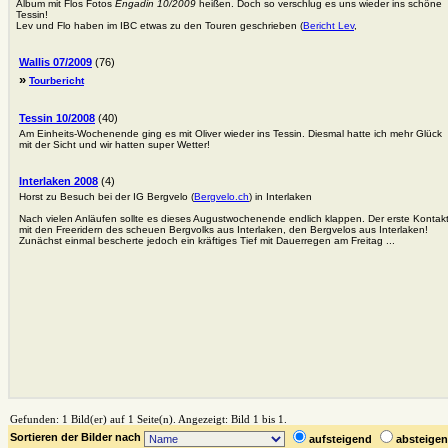
Album mit Flos Fotos
Engadin 10/2009
heißen. Doch so verschlug es uns wieder ins schöne
Tessin!
Lev und Flo haben im IBC etwas zu den Touren geschrieben (
Bericht Lev
,
Wallis 07/2009
(76)
»
Tourbericht
Tessin 10/2008
(40)
Am Einheits-Wochenende ging es mit Oliver wieder ins Tessin. Diesmal hatte ich mehr Glück
mit der Sicht und wir hatten super Wetter!
Interlaken 2008
(4)
Horst zu Besuch bei der IG Bergvelo (
Bergvelo.ch
) in Interlaken
Nach vielen Anläufen sollte es dieses Augustwochenende endlich klappen. Der erste Kontak
mit den Freeridern des scheuen Bergvolks aus Interlaken, den Bergvelos aus Interlaken!
Zunächst einmal bescherte jedoch ein kräftiges Tief mit Dauerregen am Freitag ...
Gefunden: 1 Bild(er) auf 1 Seite(n). Angezeigt: Bild 1 bis 1.
Sortieren der Bilder nach
aufsteigend
absteig