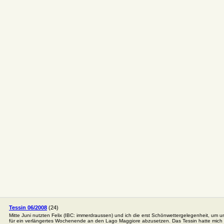
Tessin 06/2008
(24)
Mitte Juni nutzten Felix (IBC: immerdraussen) und ich die erst Schönwettergelegenheit, um u
für ein verlängertes Wochenende an den Lago Maggiore abzusetzen. Das Tessin hatte mich