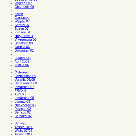
Vogesen 07
Chamonix 06
Italien
Gardasee
Wipptal 07
Sarntal 07
Bozen 07
Idrosee 04
Holy Trail 04
V. Argentina 03
Seealpen 03
Cortina 03
Dolomiten 02
Luxemburg
April 2009
Juni 2006
Österreich
Ötztal 08/2009
Vorarlb. 06/09
Großvened. 08
Innsbruck 07
FRAX II
Tirol 06
Innsbruck 05
Lungau 03
Nockberge 03
Pinzgau 02
Serfaus 02
Stubaital 02
Schweiz
Tessin 10/09
Wallis 07/09
Tessin 10/08