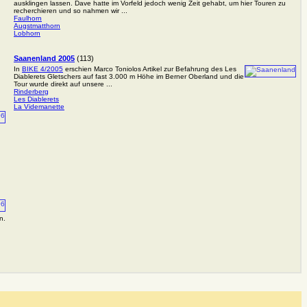
ausklingen lassen. Dave hatte im Vorfeld jedoch wenig Zeit gehabt, um hier Touren zu
recherchieren und so nahmen wir ...
Faulhorn
Augstmatthorn
Lobhorn
Saanenland 2005
(113)
In
BIKE 4/2005
erschien Marco Toniolos Artikel zur Befahrung des Les
Diablerets Gletschers auf fast 3.000 m Höhe im Berner Oberland und die
Tour wurde direkt auf unsere ...
Rinderberg
Les Diablerets
La Videmanette
n.