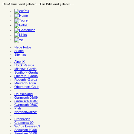
Das Album wird geladen ...
Das Bild wird geladen ...
Neue Fotos
Suche
Sitemap
AlpenX
Holzk.-Garda
Mittenw.-Garda
Sonthof.- Garda
Oberstd.-Garda
Rosenh.-Garda
Maurach-Adria
Oberstdorf-Chur
Deutschland
Garmisch 05/09
Garmisch 10/07
Garmisch 05/07
Pfalz
Nordschwarzw.
Frankreich
Chamonix 09
WC La Bresse 09
Seealpen 10/08
Seealpen 03/08