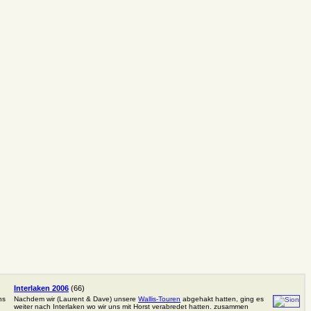
Interlaken 2006
(66)
ns
Nachdem wir (Laurent & Dave) unsere
Wallis-Touren
abgehakt hatten, ging es
weiter nach Interlaken wo wir uns mit Horst verabredet hatten. zusammen