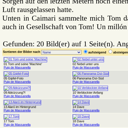
Sorgen auf den letzten Metern noch einen
Luft rausgelassen hatte.
Unten in Caimari sammelte mich Tom da
auch in Gesellschaft von Tom! Un millón 
Gefunden: 20 Bild(er) auf 1 Seite(n). Ang
Sortieren der Bilder nach
aufsteigend
absteig
01 Tom und seine 'Machine'
02 Nebel unter uns
Puig de Massanella
Puig de Massanella
05 Gipfel-Foto
06 Panorama Ost-Süd
Puig de Massanella
Puig de Massanella
09 Abkürzung?!
10 Verblockter Anfang
Puig de Massanella
Puig de Massanella
13 Alaró im Hintergrund
14 Dave
Puig de Massanella
Puig de Massanella
17 Tom
18 Dave
Puig de Massanella
Puig de Massanella