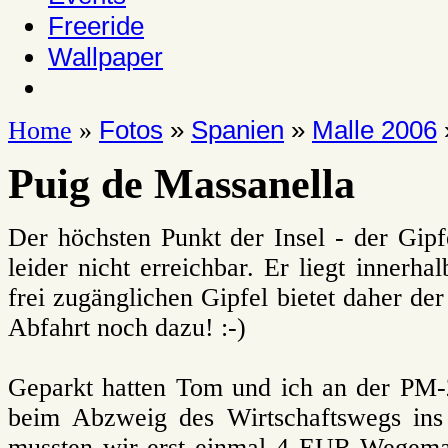
Freeride
Wallpaper
Fotos
»
Spanien
»
Malle 2006
Home
»
Puig de Massanella
Der höchsten Punkt der Insel - der Gipf
leider nicht erreichbar. Er liegt innerha
frei zugänglichen Gipfel bietet daher der
Abfahrt noch dazu! :-)
Geparkt hatten Tom und ich an der PM-2
beim Abzweig des Wirtschaftswegs ins
mussten wir erst einmal 4 EUR Wegema