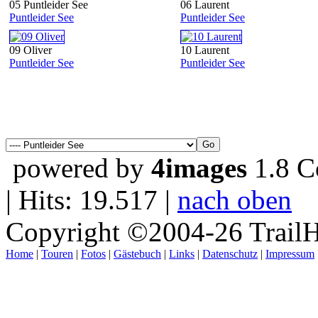
05 Puntleider See
06 Laurent
Puntleider See
Puntleider See
09 Oliver
10 Laurent
Puntleider See
Puntleider See
powered by
4images
1.8 C
| Hits: 19.517 |
nach oben
Copyright ©2004-26 TrailH
Home
|
Touren
|
Fotos
|
Gästebuch
|
Links
|
Datenschutz
|
Impressum