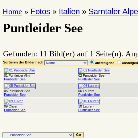
Fotos
»
Italien
»
Sarntaler Alp
Home
»
Puntleider See
Gefunden: 11 Bild(er) auf 1 Seite(n). Ang
Sortieren der Bilder nach
aufsteigend
absteig
01 Puntleider Alm
02 Puntleider See
Puntleider See
Puntleider See
05 Puntleider See
06 Laurent
Puntleider See
Puntleider See
09 Oliver
10 Laurent
Puntleider See
Puntleider See