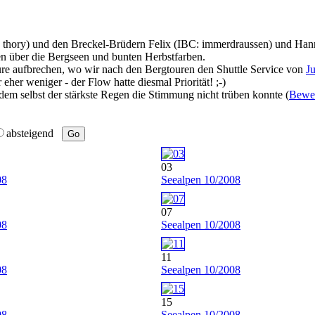
 thory) und den Breckel-Brüdern Felix (IBC: immerdraussen) und Hann
en über die Bergseen und bunten Herbstfarben.
gure aufbrechen, wo wir nach den Bergtouren den Shuttle Service von
Ju
eher weniger - der Flow hatte diesmal Priorität! ;-)
 dem selbst der stärkste Regen die Stimmung nicht trüben konnte (
Bewei
absteigend
03
08
Seealpen 10/2008
07
08
Seealpen 10/2008
11
08
Seealpen 10/2008
15
08
Seealpen 10/2008