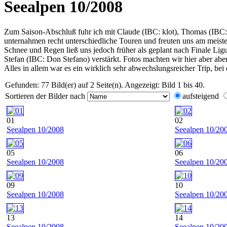
Seealpen 10/2008
Zum Saison-Abschluß fuhr ich mit Claude (IBC: klot), Thomas (IBC:
unternahmen recht unterschiedliche Touren und freuten uns am meist
Schnee und Regen ließ uns jedoch früher als geplant nach Finale Li
Stefan (IBC: Don Stefano) verstärkt. Fotos machten wir hier aber aber 
Alles in allem war es ein wirklich sehr abwechslungsreicher Trip, bei
Gefunden: 77 Bild(er) auf 2 Seite(n). Angezeigt: Bild 1 bis 40.
Sortieren der Bilder nach
aufsteigend
01
02
Seealpen 10/2008
Seealpen 10/20
05
06
Seealpen 10/2008
Seealpen 10/20
09
10
Seealpen 10/2008
Seealpen 10/20
13
14
Seealpen 10/2008
Seealpen 10/20