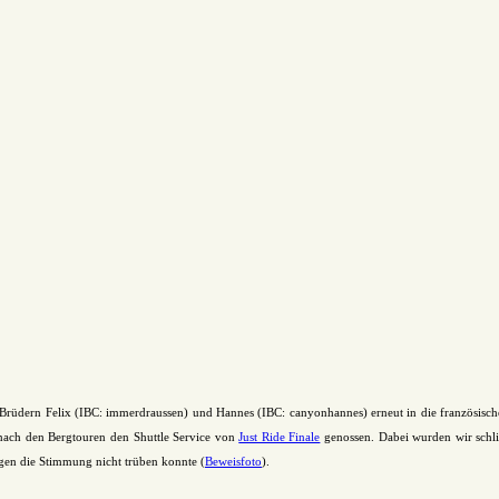
Brüdern Felix (IBC: immerdraussen) und Hannes (IBC: canyonhannes) erneut in die französisch
 nach den Bergtouren den Shuttle Service von
Just Ride Finale
genossen. Dabei wurden wir schlie
Regen die Stimmung nicht trüben konnte (
Beweisfoto
).