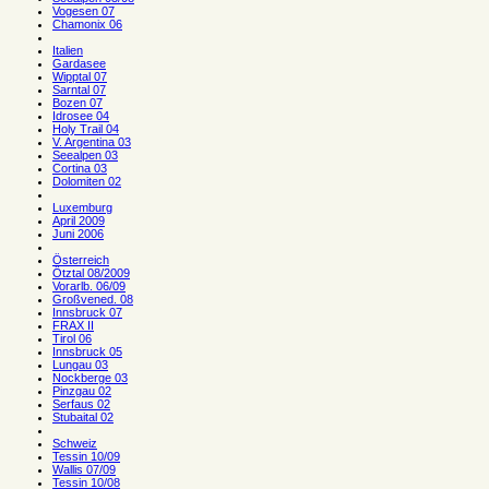
Vogesen 07
Chamonix 06
Italien
Gardasee
Wipptal 07
Sarntal 07
Bozen 07
Idrosee 04
Holy Trail 04
V. Argentina 03
Seealpen 03
Cortina 03
Dolomiten 02
Luxemburg
April 2009
Juni 2006
Österreich
Ötztal 08/2009
Vorarlb. 06/09
Großvened. 08
Innsbruck 07
FRAX II
Tirol 06
Innsbruck 05
Lungau 03
Nockberge 03
Pinzgau 02
Serfaus 02
Stubaital 02
Schweiz
Tessin 10/09
Wallis 07/09
Tessin 10/08