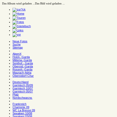
Das Album wird geladen ...
Das Bild wird geladen ...
Neue Fotos
Suche
Sitemap
AlpenX
Holzk.-Garda
Mittenw.-Garda
Sonthof.- Garda
Oberstd.-Garda
Rosenh.-Garda
Maurach-Adria
Oberstdorf-Chur
Deutschland
Garmisch 05/09
Garmisch 10/07
Garmisch 05/07
Pfalz
Nordschwarzw.
Frankreich
Chamonix 09
WC La Bresse 09
Seealpen 10/08
Seealpen 03/08