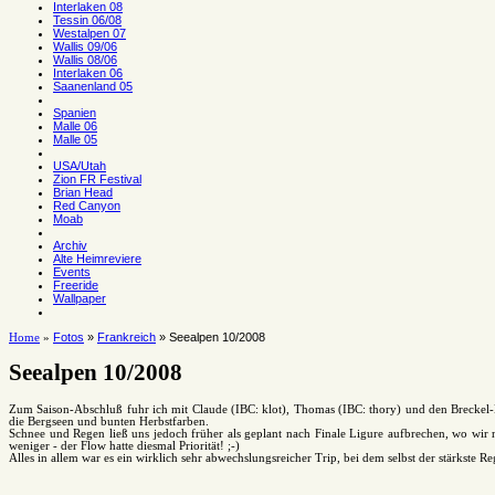
Interlaken 08
Tessin 06/08
Westalpen 07
Wallis 09/06
Wallis 08/06
Interlaken 06
Saanenland 05
Spanien
Malle 06
Malle 05
USA/Utah
Zion FR Festival
Brian Head
Red Canyon
Moab
Archiv
Alte Heimreviere
Events
Freeride
Wallpaper
Fotos
»
Frankreich
» Seealpen 10/2008
Home
»
Seealpen 10/2008
Zum Saison-Abschluß fuhr ich mit Claude (IBC: klot), Thomas (IBC: thory) und den Breckel-
die Bergseen und bunten Herbstfarben.
Schnee und Regen ließ uns jedoch früher als geplant nach Finale Ligure aufbrechen, wo wir
weniger - der Flow hatte diesmal Priorität! ;-)
Alles in allem war es ein wirklich sehr abwechslungsreicher Trip, bei dem selbst der stärkste 