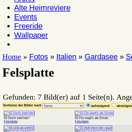
Alte Heimreviere
Events
Freeride
Wallpaper
Fotos
»
Italien
»
Gardasee
»
S
Home
»
Felsplatte
Gefunden: 7 Bild(er) auf 1 Seite(n). Angez
Sortieren der Bilder nach
aufsteigend
absteig
02 Doch steil hier!
03 Flo wagt's als Erster
Felsplatte
Felsplatte