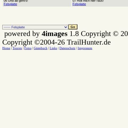
06 Und ab geht's!
07 Holt mich hier raus!
Felsplatte
Felsplatte
powered by
4images
1.8 Copyright © 2
Copyright ©2004-26 TrailHunter.de
Home
|
Touren
|
Fotos
|
Gästebuch
|
Links
|
Datenschutz
|
Impressum